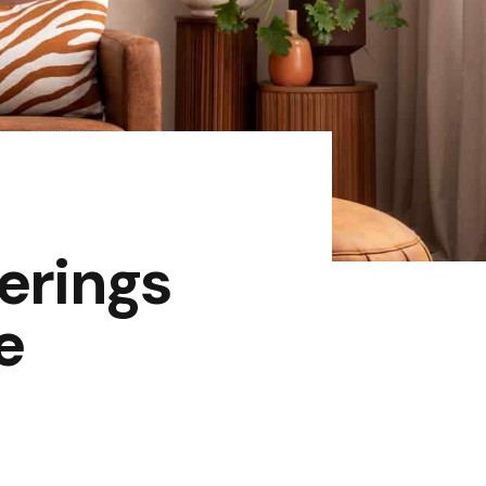
erings
e