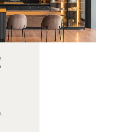
m
m
t