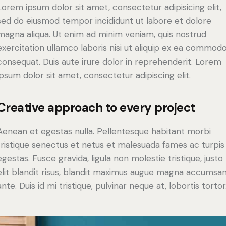
Lorem ipsum dolor sit amet, consectetur adipisicing elit,
sed do eiusmod tempor incididunt ut labore et dolore
magna aliqua. Ut enim ad minim veniam, quis nostrud
exercitation ullamco laboris nisi ut aliquip ex ea commod
consequat. Duis aute irure dolor in reprehenderit. Lorem
ipsum dolor sit amet, consectetur adipiscing elit.
Creative approach to every project
Aenean et egestas nulla. Pellentesque habitant morbi
tristique senectus et netus et malesuada fames ac turpis
egestas. Fusce gravida, ligula non molestie tristique, justo
elit blandit risus, blandit maximus augue magna accumsa
ante. Duis id mi tristique, pulvinar neque at, lobortis tortor