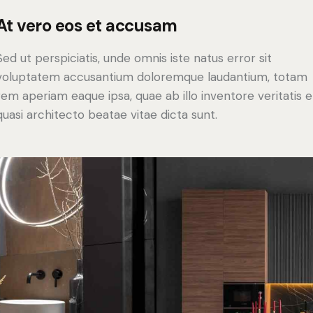
At vero eos et accusam
Sed ut perspiciatis, unde omnis iste natus error sit
voluptatem accusantium doloremque laudantium, totam
rem aperiam eaque ipsa, quae ab illo inventore veritatis e
quasi architecto beatae vitae dicta sunt.