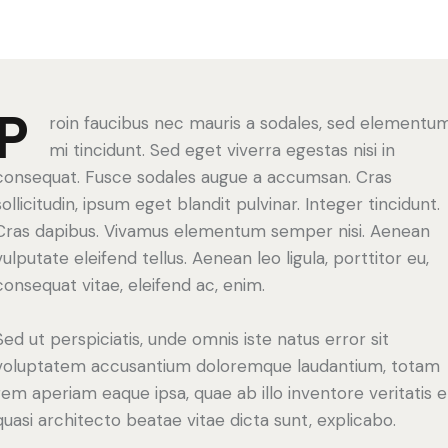
P
roin faucibus nec mauris a sodales, sed elementu
mi tincidunt. Sed eget viverra egestas nisi in
consequat. Fusce sodales augue a accumsan. Cras
sollicitudin, ipsum eget blandit pulvinar. Integer tincidunt.
Cras dapibus. Vivamus elementum semper nisi. Aenean
vulputate eleifend tellus. Aenean leo ligula, porttitor eu,
consequat vitae, eleifend ac, enim.
Sed ut perspiciatis, unde omnis iste natus error sit
voluptatem accusantium doloremque laudantium, totam
rem aperiam eaque ipsa, quae ab illo inventore veritatis e
quasi architecto beatae vitae dicta sunt, explicabo.