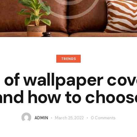
TRENDS
 of wallpaper cov
and how to choos
ADMIN
March 25, 2022
0
Comments